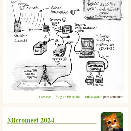
sobre Radioastronomía Perséidas 2024 RyE
Leer más
blog de EB1HBK
Inicie sesión
para comentar
Micromeet 2024