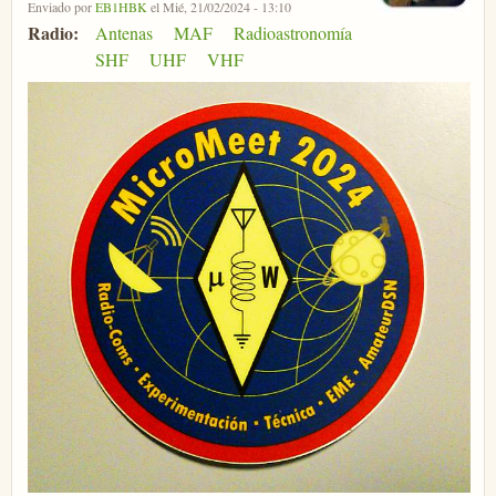
Enviado por
EB1HBK
el Mié, 21/02/2024 - 13:10
Radio:
Antenas
MAF
Radioastronomía
SHF
UHF
VHF