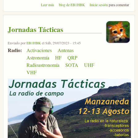
sobre Micromeet 2024
Leer más
blog de EB1HBK
Inicie sesión
para comentar
Jornadas Tácticas
Enviado por
EB1HBK
el Sáb, 29/07/2023 - 15:45
Radio:
Activaciones
Antenas
Astronomía
HF
QRP
Radioastronomía
SOTA
UHF
VHF