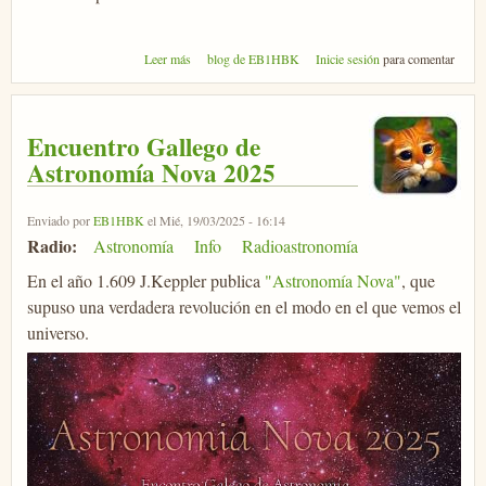
sobre Eclipse parcial de sol
Leer más
blog de EB1HBK
Inicie sesión
para comentar
Encuentro Gallego de
Astronomía Nova 2025
Enviado por
EB1HBK
el Mié, 19/03/2025 - 16:14
Radio:
Astronomía
Info
Radioastronomía
En el año 1.609 J.Keppler publica
"Astronomía Nova"
, que
supuso una verdadera revolución en el modo en el que vemos el
universo.