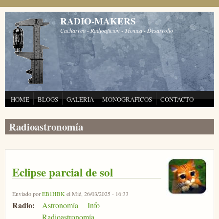
Pasar al contenido principal
RADIO-MAKERS
Cacharreo - Radioafición - Técnica - Desarrollo
HOME
BLOGS
GALERIA
MONOGRAFICOS
CONTACTO
Radioastronomía
Eclipse parcial de sol
Enviado por
EB1HBK
el Mié, 26/03/2025 - 16:33
Radio:
Astronomía
Info
Radioastronomía