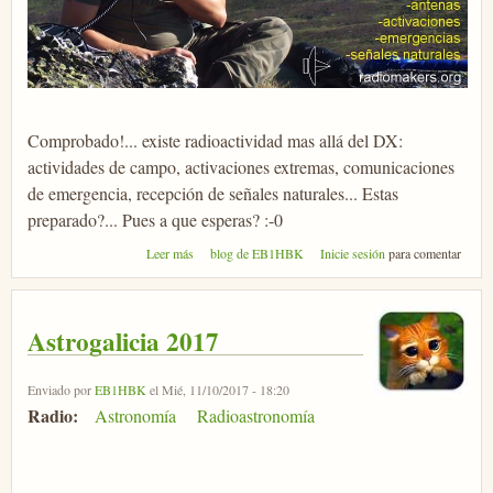
Comprobado!... existe radioactividad mas allá del DX:
actividades de campo, activaciones extremas, comunicaciones
de emergencia, recepción de señales naturales... Estas
preparado?... Pues a que esperas? :-0
sobre Jornadas Tácticas
Leer más
blog de EB1HBK
Inicie sesión
para comentar
Astrogalicia 2017
Enviado por
EB1HBK
el Mié, 11/10/2017 - 18:20
Radio:
Astronomía
Radioastronomía