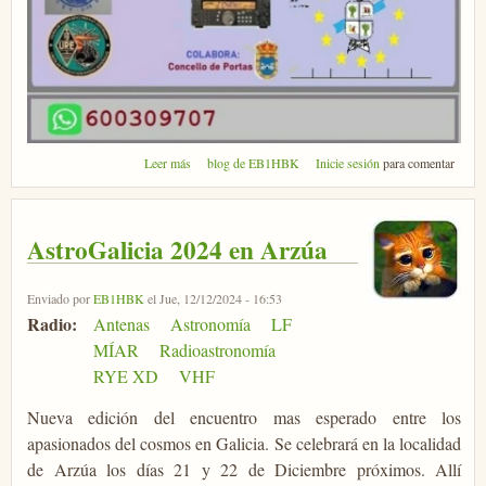
sobre 7º Cacharreo en Portas, Pontevedra
Leer más
blog de EB1HBK
Inicie sesión
para comentar
AstroGalicia 2024 en Arzúa
Enviado por
EB1HBK
el Jue, 12/12/2024 - 16:53
Radio:
Antenas
Astronomía
LF
MÍAR
Radioastronomía
RYE XD
VHF
Nueva edición del encuentro mas esperado entre los
apasionados del cosmos en Galicia. Se celebrará en la localidad
de Arzúa los días 21 y 22 de Diciembre próximos. Allí