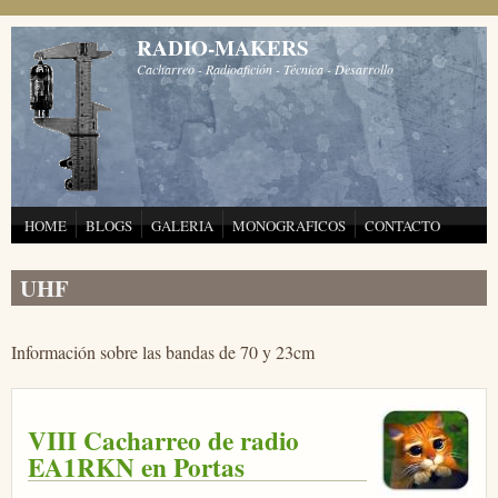
Pasar al contenido principal
RADIO-MAKERS
Cacharreo - Radioafición - Técnica - Desarrollo
HOME
BLOGS
GALERIA
MONOGRAFICOS
CONTACTO
UHF
Información sobre las bandas de 70 y 23cm
VIII Cacharreo de radio
EA1RKN en Portas