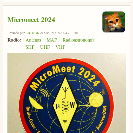
Micromeet 2024
Enviado por
EB1HBK
el Mié, 21/02/2024 - 13:10
Radio:
Antenas
MAF
Radioastronomía
SHF
UHF
VHF