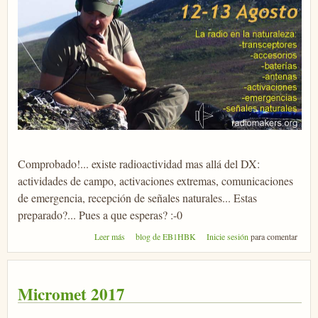
Comprobado!... existe radioactividad mas allá del DX:
actividades de campo, activaciones extremas, comunicaciones
de emergencia, recepción de señales naturales... Estas
preparado?... Pues a que esperas? :-0
sobre Jornadas Tácticas
Leer más
blog de EB1HBK
Inicie sesión
para comentar
Micromet 2017