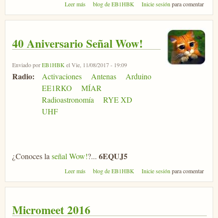
sobre Test RTL-SDR
Leer más
blog de EB1HBK
Inicie sesión
para comentar
40 Aniversario Señal Wow!
Enviado por
EB1HBK
el Vie, 11/08/2017 - 19:09
Radio:
Activaciones
Antenas
Arduino
EE1RKO
MÍAR
Radioastronomía
RYE XD
UHF
6EQUJ5
¿Conoces la
señal Wow!
?...
sobre 40 Aniversario Señal Wow!
Leer más
blog de EB1HBK
Inicie sesión
para comentar
Micromeet 2016