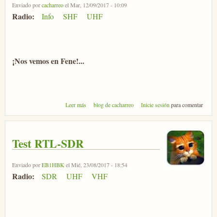
Enviado por
cacharreo
el Mar, 12/09/2017 - 10:09
Radio:
Info
SHF
UHF
¡Nos vemos en Fene!...
sobre Micromet 2017
Leer más
blog de cacharreo
Inicie sesión
para comentar
Test RTL-SDR
Enviado por
EB1HBK
el Mié, 23/08/2017 - 18:54
Radio:
SDR
UHF
VHF