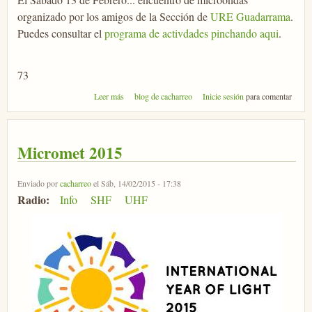
organizado por los amigos de la Sección de
URE Guadarrama
.
Puedes consultar el
programa de activdades pinchando aqui
.
73
sobre Micromeet 2016
Leer más
blog de cacharreo
Inicie sesión
para comentar
Micromet 2015
Enviado por
cacharreo
el Sáb, 14/02/2015 - 17:38
Radio:
Info
SHF
UHF