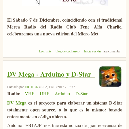
El Sábado 7 de Diciembre, coincidiendo con el tradicional
Merca Radio del Radio Club Fene Alfa Charlie,
celebraremos una nueva edicion del Micro Met.
sobre Micro-MET 2013
Leer más
blog de cacharreo
Inicie sesión
para comentar
DV Mega - Arduino y D-Star
Enviado por
EB1HBK
el Jue, 17/10/2013 - 19:37
Radio:
VHF
UHF
Arduino
D-Star
DV Mega
es el proyecto para elaborar un sistema D-Star
totalmente open source, o lo que es lo mismo: basado
enteramente en código abierto.
Antonio -EB1AJP- nos trae esta noticia de gran relevancia de