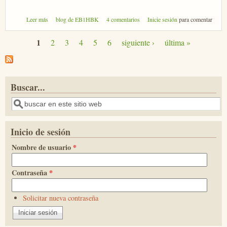
sobre RTL-TCP y Raspberry Pi con dos receptores TDT
Leer más
blog de EB1HBK
4 comentarios
Inicie sesión
para comentar
1
2
3
4
5
6
siguiente ›
última »
Páginas
Buscar...
Buscar
Inicio de sesión
Nombre de usuario
*
Contraseña
*
Solicitar nueva contraseña