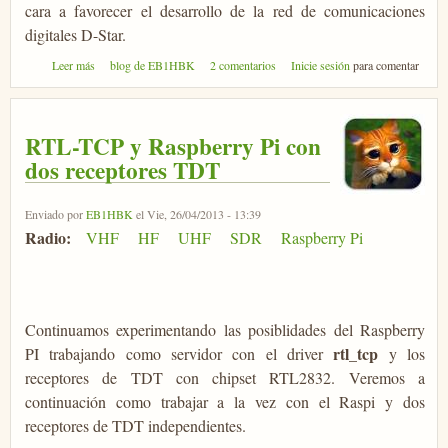
cara a favorecer el desarrollo de la red de comunicaciones
digitales D-Star.
sobre DV Mega - Arduino y D-Star
Leer más
blog de EB1HBK
2 comentarios
Inicie sesión
para comentar
RTL-TCP y Raspberry Pi con
dos receptores TDT
Enviado por
EB1HBK
el Vie, 26/04/2013 - 13:39
Radio:
VHF
HF
UHF
SDR
Raspberry Pi
Continuamos experimentando las posiblidades del Raspberry
rtl_tcp
PI trabajando como servidor con el driver
y los
receptores de TDT con chipset RTL2832. Veremos a
continuación como trabajar a la vez con el Raspi y dos
receptores de TDT independientes.