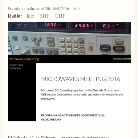
Enviado por
cacharreo
el Mié, 10/02/2016 - 16:44
Radio:
Info
SHF
UHF
El Sábado 13 de Febrero... encuentro de microondas