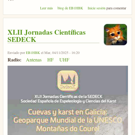
sobre Nodo MeshCAM
Leer más
blog de EB1HBK
Inicie sesión
para comentar
XLII Jornadas Científicas
SEDECK
Enviado por
EB1HBK
el Mar, 04/11/2025 - 16:20
Radio:
Antenas
HF
UHF