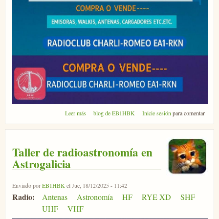
sobre VIII Cacharreo de radio EA1RKN en Portas
Leer más
blog de EB1HBK
Inicie sesión
para comentar
Taller de radioastronomía en
Astrogalicia
Enviado por
EB1HBK
el Jue, 18/12/2025 - 11:42
Radio:
Antenas
Astronomía
HF
RYE XD
SHF
UHF
VHF