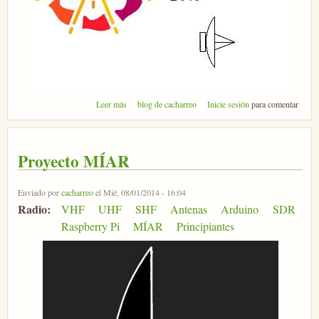
sobre Micromet 2015
Leer más
blog de cacharreo
Inicie sesión
para comentar
Proyecto MÍAR
Enviado por
cacharreo
el Mié, 08/01/2014 - 16:04
Radio:
VHF
UHF
SHF
Antenas
Arduino
SDR
Raspberry Pi
MÍAR
Principiantes