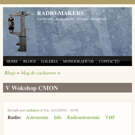
Pasar al contenido principal
RADIO-MAKERS
Cacharreo - Radioafición - Técnica - Desarrollo
HOME
BLOGS
GALERIA
MONOGRAFICOS
CONTACTO
Blogs
>
blog de cacharreo
>
V Wokshop CMON
Enviado por
cacharreo
el Vie, 16/12/2016 - 10:58
Radio:
Astronomía
Info
Radioastronomía
VHF