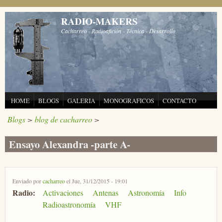
Pasar al contenido principal
RADIO-MAKERS
Cacharreo - Radioafición - Técnica - Desarrollo
HOME
BLOGS
GALERIA
MONOGRAFICOS
CONTACTO
Blogs
>
blog de cacharreo
>
Ensayo Alexandra -parte A-
Enviado por
cacharreo
el Jue, 31/12/2015 - 19:01
Radio:
Activaciones
Antenas
Astronomía
Info
Radioastronomía
VHF