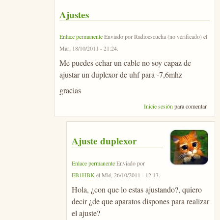
Ajustes
Enlace permanente
Enviado por
Radioescucha (no verificado)
el
Mar, 18/10/2011 - 21:24
.
Me puedes echar un cable no soy capaz de
ajustar un duplexor de uhf para -7,6mhz
gracias
Inicie sesión
para comentar
Ajuste duplexor
Enlace permanente
Enviado por
EB1HBK
el
Mié, 26/10/2011 - 12:13
.
Hola, ¿con que lo estas ajustando?, quiero
decir ¿de que aparatos dispones para realizar
el ajuste?