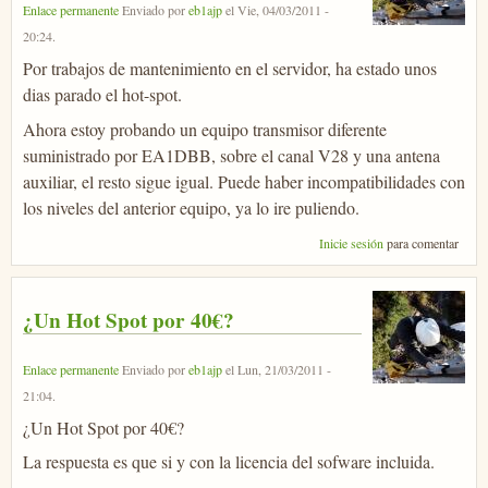
Enlace permanente
Enviado por
eb1ajp
el
Vie, 04/03/2011 -
20:24
.
Por trabajos de mantenimiento en el servidor, ha estado unos
dias parado el hot-spot.
Ahora estoy probando un equipo transmisor diferente
suministrado por EA1DBB, sobre el canal V28 y una antena
auxiliar, el resto sigue igual. Puede haber incompatibilidades con
los niveles del anterior equipo, ya lo ire puliendo.
Inicie sesión
para comentar
¿Un Hot Spot por 40€?
Enlace permanente
Enviado por
eb1ajp
el
Lun, 21/03/2011 -
21:04
.
¿Un Hot Spot por 40€?
La respuesta es que si y con la licencia del sofware incluida.