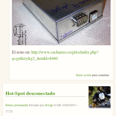
El resto en:
http://www.cacharreo.es/gl/es/index.php?
q=gallery&g2_itemId=8460
Inicie sesión
para comentar
Hot-Spot desconectado
Enlace permanente
Enviado por
eb1ajp
el
Sáb, 02/04/2011 -
17:25
.