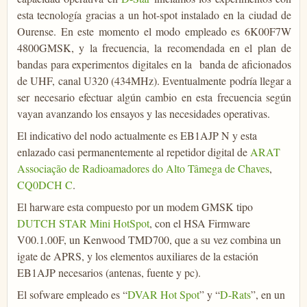
esta tecnología gracias a un hot-spot instalado en la ciudad de
Ourense. En este momento el modo empleado es 6K00F7W
4800GMSK, y la frecuencia, la recomendada en el plan de
bandas para experimentos digitales en la banda de aficionados
de UHF, canal U320 (434MHz). Eventualmente podría llegar a
ser necesario efectuar algún cambio en esta frecuencia según
vayan avanzando los ensayos y las necesidades operativas.
El indicativo del nodo actualmente es EB1AJP N y esta
enlazado casi permanentemente al repetidor digital de
ARAT
Associação de Radioamadores do Alto Tâmega de Chaves
,
CQ0DCH C
.
El harware esta compuesto por un modem GMSK tipo
DUTCH STAR Mini HotSpot
, con el HSA Firmware
V00.1.00F, un Kenwood TMD700, que a su vez combina un
igate de APRS, y los elementos auxiliares de la estación
EB1AJP necesarios (antenas, fuente y pc).
El sofware empleado es “
DVAR Hot Spot
” y “
D-Rats
”, en un