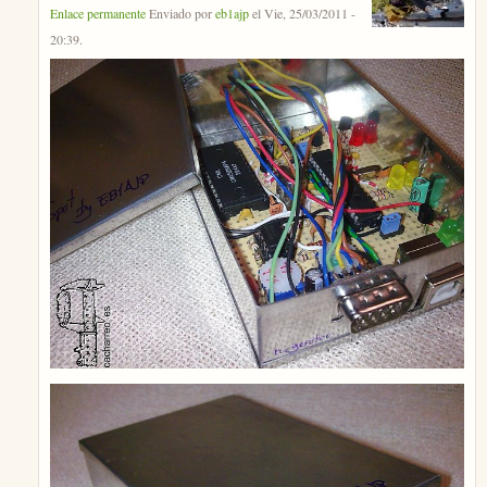
Enlace permanente
Enviado por
eb1ajp
el
Vie, 25/03/2011 -
20:39
.