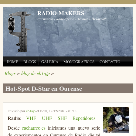
Pasar al contenido principal
RADIO-MAKERS
Cacharreo - Radioafición - Técnica - Desarrollo
HOME
BLOGS
GALERIA
MONOGRAFICOS
CONTACTO
Blogs
>
blog de eb1ajp
>
Hot-Spot D-Star en Ourense
Enviado por
eb1ajp
el Dom, 12/12/2010 - 01:13
Radio:
VHF
UHF
SHF
Repetidores
Desde
cacharreo.es
iniciamos una nueva serie
de experiementos en Ourense de Radio digital