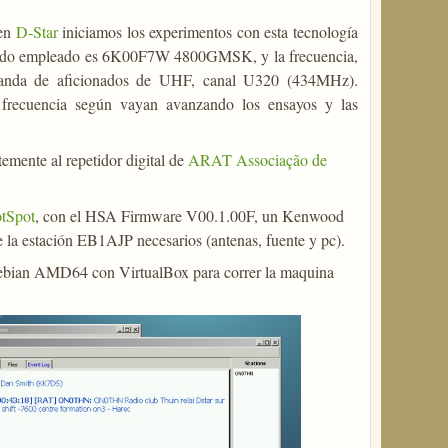
 en
D-Star
iniciamos los experimentos con esta tecnología
l modo empleado es 6K00F7W 4800GMSK, y la frecuencia,
 banda de aficionados de UHF, canal U320 (434MHz).
a frecuencia según vayan avanzando los ensayos y las
mente al repetidor digital de
ARAT Associação de
tSpot
, con el HSA Firmware V00.1.00F, un Kenwood
la estación EB1AJP necesarios (antenas, fuente y pc).
ebian AMD64 con VirtualBox para correr la maquina