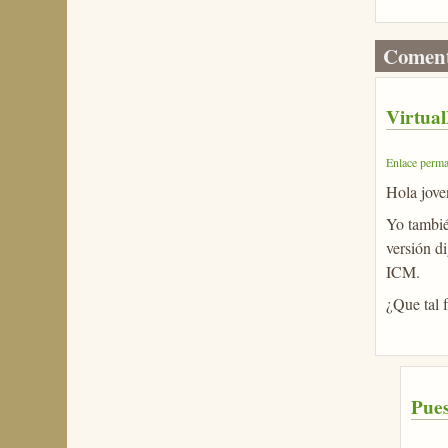
Coment
Virtua
Enlace perma
Hola jove
Yo tambié
versión d
ICM.
¿Que tal 
Pues