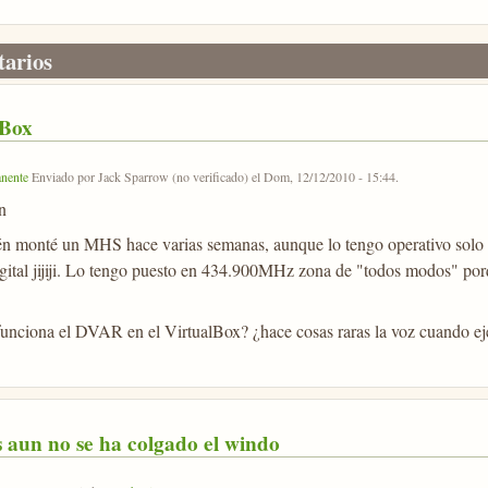
arios
lBox
nente
Enviado por
Jack Sparrow (no verificado)
el
Dom, 12/12/2010 - 15:44
.
n
n monté un MHS hace varias semanas, aunque lo tengo operativo solo cu
igital jijiji. Lo tengo puesto en 434.900MHz zona de "todos modos" por
funciona el DVAR en el VirtualBox? ¿hace cosas raras la voz cuando ej
 aun no se ha colgado el windo