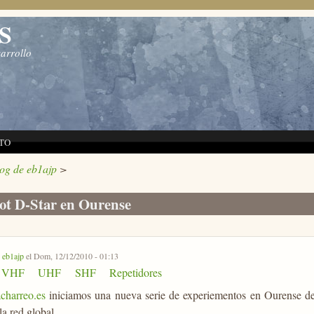
S
sarrollo
TO
log de eb1ajp
>
ot D-Star en Ourense
r
eb1ajp
el Dom, 12/12/2010 - 01:13
VHF
UHF
SHF
Repetidores
charreo.es
iniciamos una nueva serie de experiementos en Ourense de
la red global.