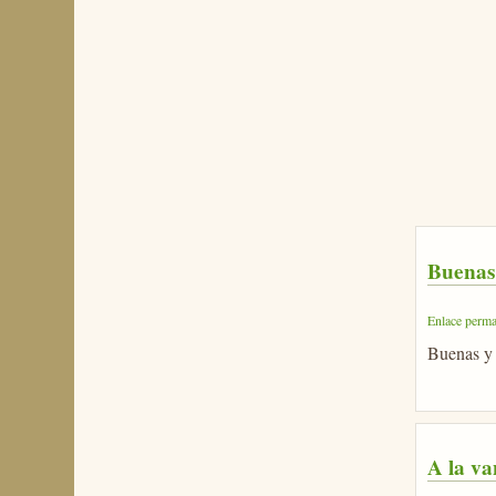
Buenas
Enlace perma
Buenas y 
A la v