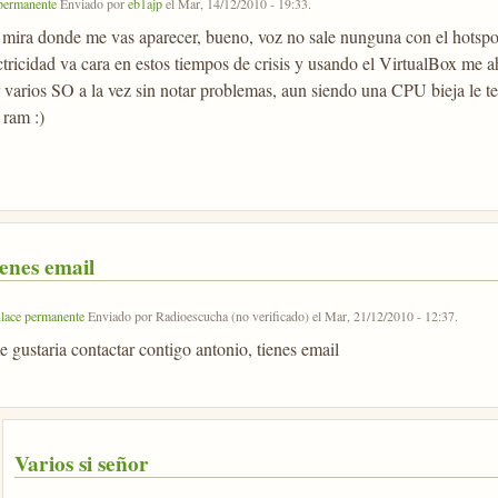
permanente
Enviado por
eb1ajp
el
Mar, 14/12/2010 - 19:33
.
 mira donde me vas aparecer, bueno, voz no sale nunguna con el hotspot
ectricidad va cara en estos tiempos de crisis y usando el VirtualBox me 
r varios SO a la vez sin notar problemas, aun siendo una CPU bieja le t
 ram :)
ienes email
lace permanente
Enviado por
Radioescucha (no verificado)
el
Mar, 21/12/2010 - 12:37
.
e gustaria contactar contigo antonio, tienes email
Varios si señor