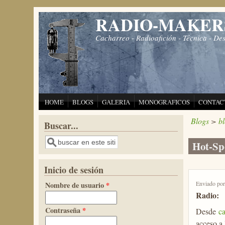
Pasar al contenido principal
RADIO-MAKER
Cacharreo - Radioafición - Técnica - De
HOME
BLOGS
GALERIA
MONOGRAFICOS
CONTAC
Blogs
>
b
Buscar...
Buscar
Hot-Sp
Inicio de sesión
Enviado po
Nombre de usuario
*
Radio:
Contraseña
*
Desde
ca
acceso a 