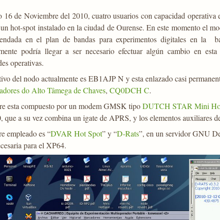
o 16 de Noviembre del 2010, cuatro usuarios con capacidad operativa
a un hot-spot instalado en la ciudad de Ourense. En este momento e
endada en el plan de bandas para experimentos digitales en la
mente podría llegar a ser necesario efectuar algún cambio en est
es operativas.
tivo del nodo actualmente es EB1AJP N y esta enlazado casi permanente
dores do Alto Tâmega de Chaves
,
CQ0DCH C
.
re esta compuesto por un modem GMSK tipo
DUTCH STAR Mini Ho
que a su vez combina un igate de APRS, y los elementos auxiliares de 
re empleado es “
DVAR Hot Spot
” y “
D-Rats
”, en un servidor GNU D
ecesaria para el XP64.