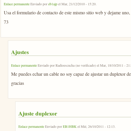
Enlace permanente
Enviado por
eb1ajp
el
Mar, 21/12/2010 - 15:20
.
Usa el formulario de contacto de este mismo sitio web y dejame uno, 
73
Ajustes
Enlace permanente
Enviado por
Radioescucha (no verificado)
el
Mar, 18/10/2011 - 21
Me puedes echar un cable no soy capaz de ajustar un duplexor d
gracias
Ajuste duplexor
Enlace permanente
Enviado por
EB1HBK
el
Mié, 26/10/2011 - 12:13
.