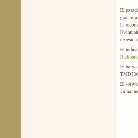
El pasad
gracias 
la recom
Eventual
necesidad
El indica
Radioama
El harwa
TMD700, 
El sofwa
virtual n