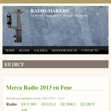
Pasar al contenido principal
RADIO-MAKERS
Cacharreo - Radioafición - Técnica - Desarrollo
HOME
BLOGS
GALERIA
MONOGRAFICOS
CONTACTO
EE1RCF
Merca Radio 2013 en Fene
Enviado por
cacharreo
el Lun, 04/11/2013 - 14:11
Radio:
EE1URO
ED1ZAJ
EE1RKO
EE1RCF
Info