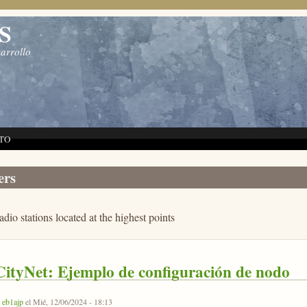
S
sarrollo
TO
ers
adio stations located at the highest points
ityNet: Ejemplo de configuración de nodo
r
eb1ajp
el Mié, 12/06/2024 - 18:13