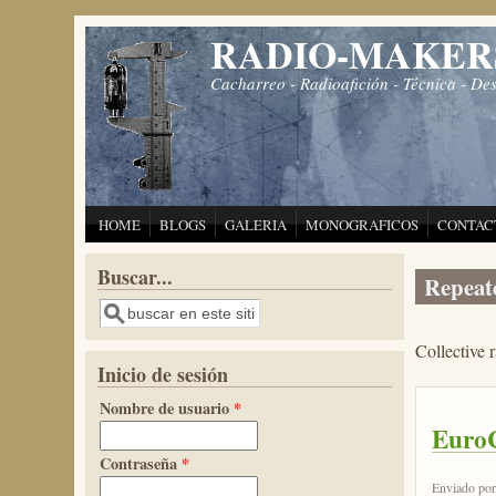
Pasar al contenido principal
RADIO-MAKER
Cacharreo - Radioafición - Técnica - De
HOME
BLOGS
GALERIA
MONOGRAFICOS
CONTAC
Buscar...
Repeat
Buscar
Collective r
Inicio de sesión
Nombre de usuario
*
EuroC
Contraseña
*
Enviado po