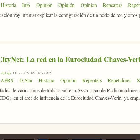
Historia
Info
Opinión
Opinión
Opinion
Repeaters
Repet
ación voy intentar explicar la configuración de un nodo de red y otros
ityNet: La red en la Eurociudad Chaves-Ver
r
eb1ajp
el Dom, 02/10/2016 - 00:21
APRS
D-Star
Historia
Opinión
Repeaters
Repetidores
ltados de varios años de trabajo entre la Associação de Radioamadore
CDG), en el area de influencia de la Eurociudad Chaves-Verin, ya empie