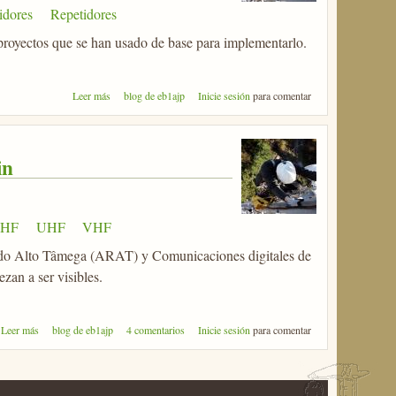
idores
Repetidores
 proyectos que se han usado de base para implementarlo.
sobre EuroCityNet: Ejemplo de configuración de
Leer más
blog de eb1ajp
Inicie sesión
para comentar
nodo
in
SHF
UHF
VHF
s do Alto Tâmega (ARAT) y Comunicaciones digitales de
zan a ser visibles.
sobre EuroCityNet: La red en la Eurociudad Chaves-Verin
Leer más
blog de eb1ajp
4 comentarios
Inicie sesión
para comentar