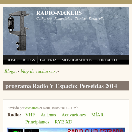
Pasar al contenido principal
RADIO-MAKERS
Cacharreo - Radioafición - Técnica - Desarrollo
HOME
BLOGS
GALERIA
MONOGRAFICOS
CONTACTO
Blogs
>
blog de cacharreo
>
programa Radio Y Espacio: Perseidas 2014
Enviado por
cacharreo
el Dom, 10/08/2014 - 11:53
Radio:
VHF
Antenas
Activaciones
MÍAR
Principiantes
RYE XD