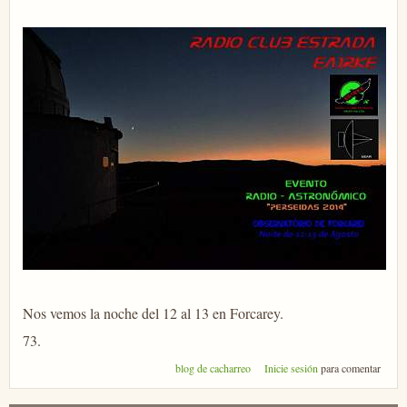
Nos vemos la noche del 12 al 13 en Forcarey.
73.
blog de cacharreo
Inicie sesión
para comentar