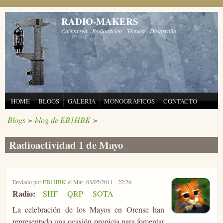
Pasar al contenido principal
RADIO-MAKERS
Cacharreo - Radioafición - Técnica - Desarrollo
HOME
BLOGS
GALERIA
MONOGRAFICOS
CONTACTO
Blogs
>
blog de EB1HBK
>
Radioactividad 1 de Mayo
Enviado por
EB1HBK
el Mar, 03/05/2011 - 22:26
Radio:
SHF
QRP
SOTA
La celebración de los Mayos en Orense han
representado una ocasión propicia para fomentar