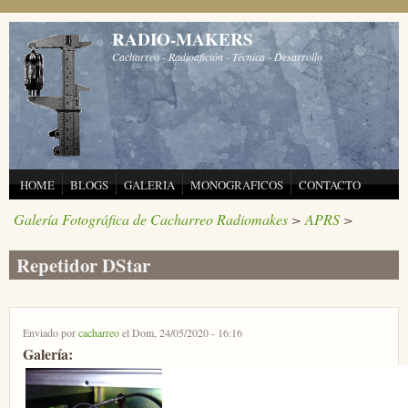
Pasar al contenido principal
RADIO-MAKERS
Cacharreo - Radioafición - Técnica - Desarrollo
HOME
BLOGS
GALERIA
MONOGRAFICOS
CONTACTO
Galería Fotográfica de Cacharreo Radiomakes
>
APRS
>
Repetidor DStar
Enviado por
cacharreo
el Dom, 24/05/2020 - 16:16
Galería: