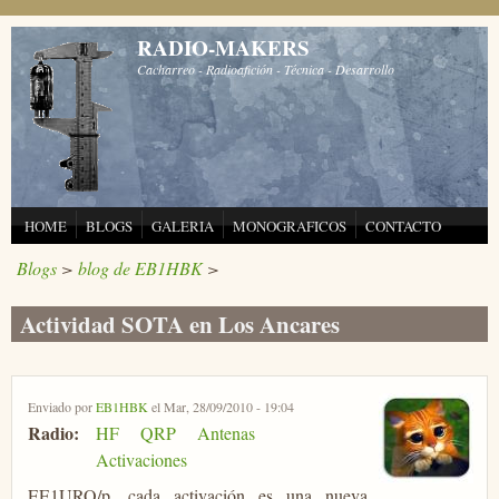
Pasar al contenido principal
RADIO-MAKERS
Cacharreo - Radioafición - Técnica - Desarrollo
HOME
BLOGS
GALERIA
MONOGRAFICOS
CONTACTO
Blogs
>
blog de EB1HBK
>
Actividad SOTA en Los Ancares
Enviado por
EB1HBK
el Mar, 28/09/2010 - 19:04
Radio:
HF
QRP
Antenas
Activaciones
EE1URO/p, cada activación es una nueva