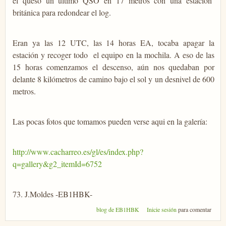
el queso un último QSO en 17 metros con una estacíon
británica para redondear el log.
Eran ya las 12 UTC, las 14 horas EA, tocaba apagar la
estación y recoger todo el equipo en la mochila. A eso de las
15 horas comenzamos el descenso, aún nos quedaban por
delante 8 kilómetros de camino bajo el sol y un desnivel de 600
metros.
Las pocas fotos que tomamos pueden verse aqui en la galería:
http://www.cacharreo.es/gl/es/index.php?
q=gallery&g2_itemId=6752
73. J.Moldes -EB1HBK-
blog de EB1HBK
Inicie sesión
para comentar