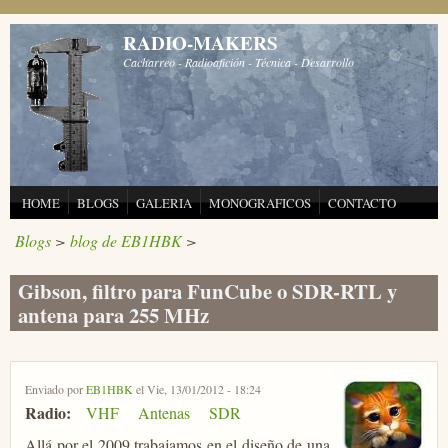
Pasar al contenido principal
RADIO-MAKERS
Cacharreo - Radioafición - Técnica - Desarrollo
HOME
BLOGS
GALERIA
MONOGRAFICOS
CONTACTO
Blogs
>
blog de EB1HBK
>
Gibson, filtro para FunCube o SDR-RTL y
antena para 255 MHz
Enviado por
EB1HBK
el Vie, 13/01/2012 - 18:24
Radio:
VHF
Antenas
SDR
Allá por el 2009 trabajamos en el diseño de una