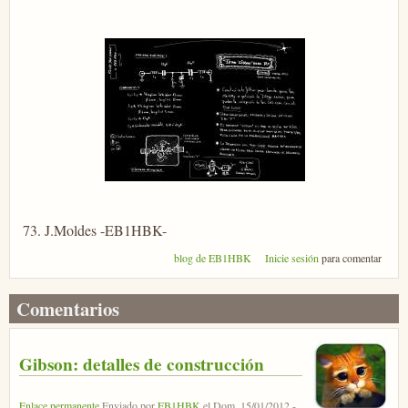
73. J.Moldes -EB1HBK-
blog de EB1HBK
Inicie sesión
para comentar
Comentarios
Gibson: detalles de construcción
Enlace permanente
Enviado por
EB1HBK
el
Dom, 15/01/2012 -