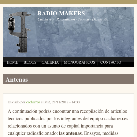
Pasar al contenido principal
RADIO-MAKERS
Cacharreo - Radioafición - Técnica - Desarrollo
HOME
BLOGS
GALERIA
MONOGRAFICOS
CONTACTO
Antenas
Enviado por
cacharreo
el Mié, 28/11/2012 - 14:33
A continuación podrás encontrar una recopilación de artículos
técnicos publicados por los integrantes del equipo cacharreo.es
relacionados con un asunto de capital importancia para
las antenas
cualquier radioaficionado:
. Ensayos, medidas,