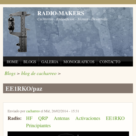
Pasar al contenido principal
RADIO-MAKERS
Cacharreo - Radioafición - Técnica - Desarrollo
HOME
BLOGS
GALERIA
MONOGRAFICOS
CONTACTO
Blogs
>
blog de cacharreo
>
EE1RKO/paz
Enviado por
cacharreo
el Mié, 26/02/2014 - 15:31
Radio:
HF
QRP
Antenas
Activaciones
EE1RKO
Principiantes