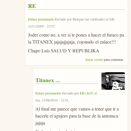
RE
Enlace permanente
Enviado por
Morgan (no verificado)
el
Sáb,
21/11/2009 - 23:37
.
Joder como no, a ver si te pones a hacer el furaco pa
la TITANEX jajajajjajaja, cojonudo el enlace!!!
Chapo Luis SALUD Y REPUBLIKA
Inicie sesión
para comentar
Titanex ...
Enlace permanente
Enviado por
EB1AGG
el
Jue, 17/06/2010 - 12:31
.
Al final me parece que vamos a tener que ir a
hacerle el agujero para la base de la antenuca
jajaja