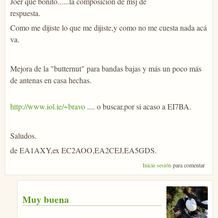
Joer que bonito......la composición de msj de
respuesta.
Como me dijiste lo que me dijiste,y como no me cuesta nada acá
va.
Mejora de la "butternut" para bandas bajas y más un poco más
de antenas en casa hechas.
http://www.iol.ie/~bravo
.... o buscar,por si acaso a EI7BA.
Saludos.
de EA1AXY,ex EC2AOO,EA2CEJ,EA5GDS.
Inicie sesión
para comentar
Muy buena