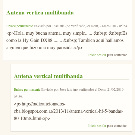
Antena vertica multibanda
Enlace permanente
Enviado por
Jose luis (no verificado)
el
Dom, 21/02/2016 - 05:54
.
<p>Hola, muy buena antena, muy simple...... &nbsp; &nbsp;Es
como la Hy-Gain DX88 ....... &nbsp; Tambien aqui halllamos
alguien que hizo una muy parecida.</p>
Inicie sesión
para comentar
Antena vertical multibanda
Enlace permanente
Enviado por
Jose luis (no verificado)
el
Dom, 21/02/2016 -
05:59
.
<p>http://radioaficionados-
cba.blogspot.com.ar/2013/11/antena-vertical-hf-5-bandas-
80-10mts.html</p>
Inicie sesión
para comentar