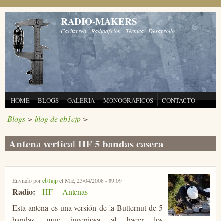
Pasar al contenido principal
RADIO-MAKERS
Cacharreo - Radioafición - Técnica - Desarrollo
HOME
BLOGS
GALERIA
MONOGRAFICOS
CONTACTO
Blogs
>
blog de eb1ajp
>
Antena vertical HF 5 bandas casera
Enviado por
eb1ajp
el Mié, 23/04/2008 - 09:09
Radio:
HF
Antenas
Esta antena es una versión de la Butternut de 5
bandas, muy ingeniosa al hacer los