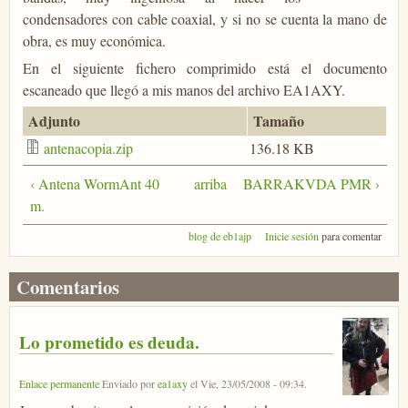
condensadores con cable coaxial, y si no se cuenta la mano de
obra, es muy económica.
En el siguiente fichero comprimido está el documento
escaneado que llegó a mis manos del archivo EA1AXY.
Adjunto
Tamaño
antenacopia.zip
136.18 KB
‹ Antena WormAnt 40
arriba
BARRAKVDA PMR ›
m.
blog de eb1ajp
Inicie sesión
para comentar
Comentarios
Lo prometido es deuda.
Enlace permanente
Enviado por
ea1axy
el
Vie, 23/05/2008 - 09:34
.