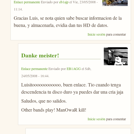
Enlace permanente
Enviado por
eb1ajp
el
Vie, 23/05/2008 -
11:14
.
Gracias Luis, se nota quien sabe buscar informacion de la
buena, y almacenarla, evidia dan tus HD de datos.
Inicie sesión
para comentar
Danke meister!
Enlace permanente
Enviado por
EB1AGG
el
Sáb,
24/05/2008 - 16:44
.
Luisitoooooooooooo, buen enlace. Tio cuando tenga
descendencia tu disco duro ya puedes dar una cria jaja
Saludos, que no salidos.
Other bands play! ManOwaR kill!
Inicie sesión
para comentar